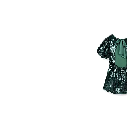
H&M
H&M STUDIO
ASOS
FRANJES
HOUSE OF CB
BANDEAU
KAPPAHL
LOAVIES
MERKLOOS
MILLA
MISS SELFRIDGE
NEVER FULLY DRESSED
PACO RABANNE X
H&M
PATRIZIA PEPE
PINKO
RABENS SALONER
MISS
ROTATE
SELFRIDGE
SEQUIN
DRESS
SANDRO