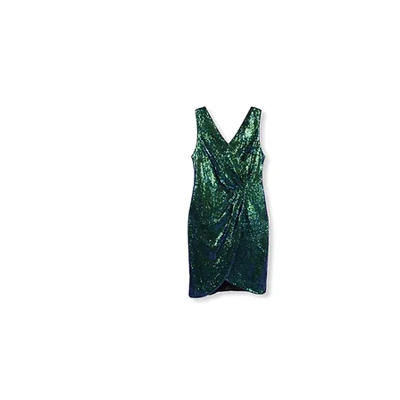
VERA
&
LUCY
BRALETTE
SEQUIN
DRESS