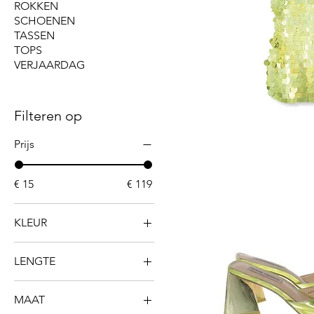
ROKKEN
SCHOENEN
TASSEN
TOPS
VERJAARDAG
Filteren op
Prijs
ASOS
SEQUIN
DRESS
€ 15
€ 119
KLEUR
BLAUW
LENGTE
BORDEAUX
KORT
GOUD
MAAT
LANG
GROEN