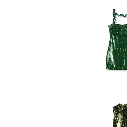
SEZANE
STEVE MADDEN
STINE GOYA
STUDIO AMAYA
TOMMY HILFIGER
VERA AND LUCY
VINTAGE
YAS
ZARA
GANNI
SEQUINS
DRESS