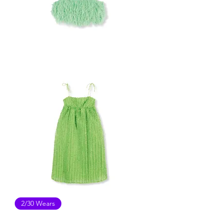
ASOS
FRANJES
BANDEAU
BAUM
2/30 Wears
UND
PFERDGARTEN
DRESS