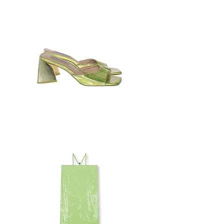
ASOS
LONG
SEQUIN
DRESS
METALLIC
MUILTJES