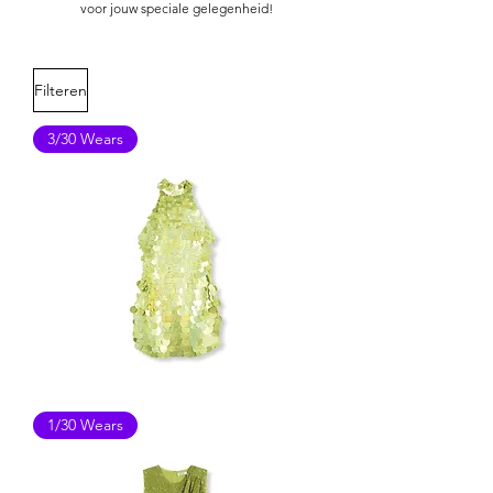
voor jouw speciale gelegenheid!
Filteren
3/30 Wears
ASOS
1/30 Wears
SEQUIN
DRESS