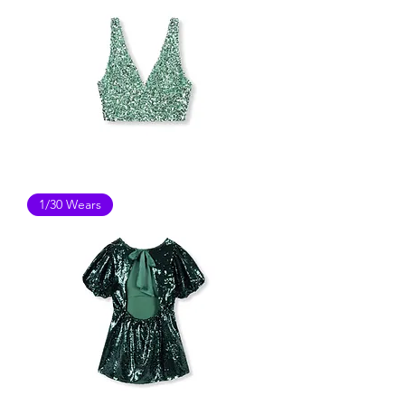
VERA
1/30 Wears
&
LUCY
BRALETTE