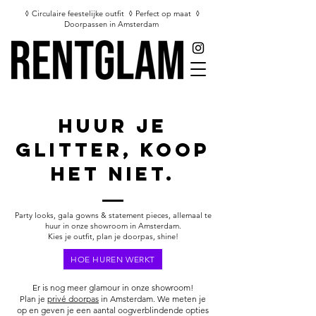
◊ Circulaire feestelijke outfit ◊ Perfect op maat ◊
Doorpassen in Amsterdam
HUUR JE
glitter, KOOP
HET NIET.
Party looks, gala gowns & statement pieces, allemaal te
huur in onze showroom in Amsterdam.
Kies je outfit, plan je doorpas, shine!
HOE HUREN WERKT
Er is nog meer glamour in onze showroom!
Plan je
privé doorpas
in Amsterdam. We meten je
op en geven je een aantal oogverblindende opties