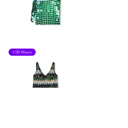
SPIEGEL
1/30 Wears
ROK
SEZANE
SEQUINS