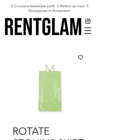
◊ Circulaire feestelijke outfit ◊ Perfect op maat ◊
Doorpassen in Amsterdam
ROTATE