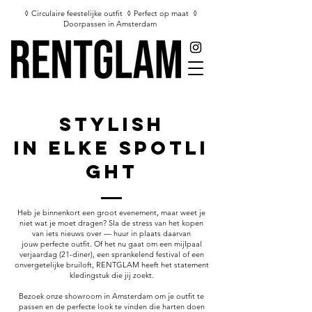
◊ Circulaire feestelijke outfit ◊ Perfect op maat ◊
Doorpassen in Amsterdam
Stylish
in Elke Spotli
ght
Heb je binnenkort een groot evenement, maar weet je
niet wat je moet dragen? Sla de stress van het kopen
van iets nieuws over — huur in plaats daarvan
jouw perfecte outfit. Of het nu gaat om een ​​mijlpaal
verjaardag (21-diner), een sprankelend festival of een
onvergetelijke bruiloft, RENTGLAM heeft het statement
kledingstuk die jij zoekt.
Bezoek onze showroom in Amsterdam om je outfit te
passen en de perfecte look te vinden die harten doen