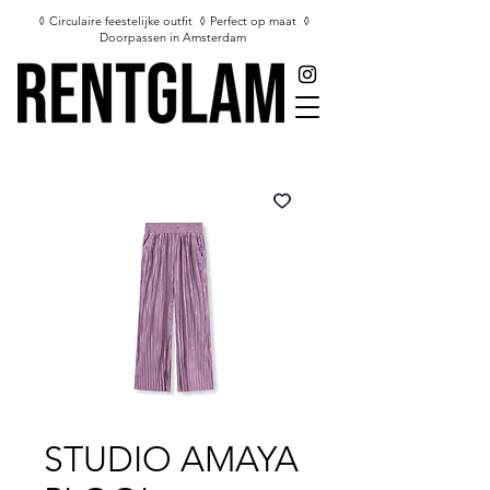
◊ Circulaire feestelijke outfit ◊ Perfect op maat ◊
Doorpassen in Amsterdam
STUDIO AMAYA