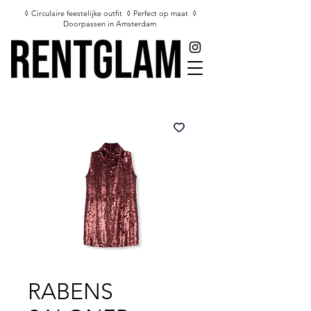
◊ Circulaire feestelijke outfit ◊ Perfect op maat ◊
Doorpassen in Amsterdam
RABENS