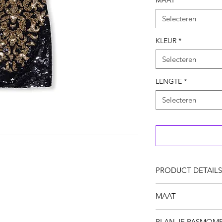
MAAT
*
Selecteren
KLEUR
*
Selecteren
LENGTE
*
Selecteren
PRODUCT DETAILS
De little black dres
MAAT
Spaghettibandjes + 
JIJ BENT AMETHYS
PLAN JE PASMOM