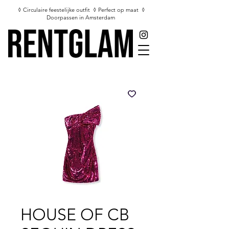
◊ Circulaire feestelijke outfit ◊ Perfect op maat ◊
Doorpassen in Amsterdam
HOUSE OF CB