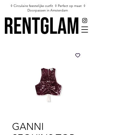
◊ Circulaire feestelijke outfit ◊ Perfect op maat ◊
Doorpassen in Amsterdam
GANNI