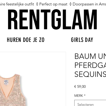
aire feestelijke outfit ◊ Perfect op maat ◊ Doorpassen in A
HUREN DOE JE ZO
GIRLS DAY
BAUM U
PFERDG
SEQUINS
Prijs
€ 59,00
MERK
*
Selecteren