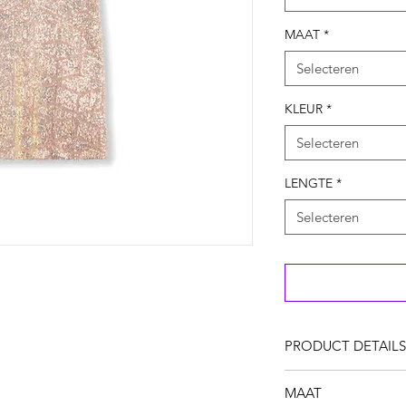
MAAT
*
Selecteren
KLEUR
*
Selecteren
LENGTE
*
Selecteren
PRODUCT DETAILS
One of my absolue f
MAAT
a beautiful A-line s